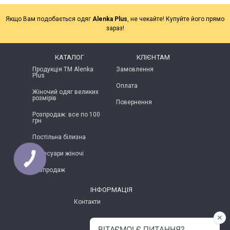
Якщо Вам подобається одяг
Alenka Plus
, не чекайте! Купуйте його прямо
зараз!
КАТАЛОГ
КЛІЄНТАМ
Продукція ТМ Alenka
Замовлення
Plus
Оплата
Жіночий одяг великих
розмірів
Повернення
Розпродаж: все по 100
грн
Постільна білизна
Аксесуари жіночі
КНОПКА
ЗВ'ЯЗКУ
Розпродаж
ІНФОРМАЦІЯ
Контакти