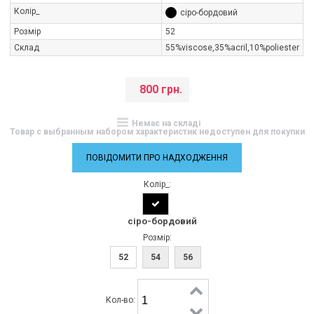
Колір_
сіро-бордовий
Розмір
52
Склад
55%viscose,35%aсril,10%poliester
800 грн.
Немає на складі
Товар с выбранным набором характеристик недоступен для покупки
ПОВІДОМИТИ ПРО НАДХОДЖЕННЯ
Колір_:
сіро-бордовий
Розмір:
52
54
56
Кол-во: