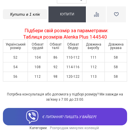
Купити в 1 клік
Підбери свій розмір за параметрами:
Таблиця розмірів Alenka Plus 144540
Український
Обхват
Обхват
Обхват
Довжина
Довжина
розмір
грудей
талії
бедер
виробу
рукава
52
104
86
110-112
111
58
54
108
92
114-116
112
58
56
112
98
120-122
113
58
Потрібна консультація або допомога у підборі розміру? Ми завжди на
зв’язку з 7:00 до 23:00.
Є ПИТАННЯ? ПИШІТЬ У ВАЙБЕРІ
Категории:
Розпродаж минулих колекцій