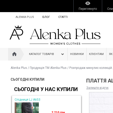
Переглянуто
Спи
ALENKA PLUS
БЛОГ
СТАТТІ
КАТАЛОГ ТОВАРІВ
НОВИНКИ
КЛІЄНТАМ
ЯК
Alenka Plus
/
Продукція ТМ Alenka Plus
/
Розпродаж минулих колекцій
СЬОГОДНІ КУПИЛИ
ПЛАТТЯ AL
Залиште відгук
СЬОГОДНІ У НАС КУПИЛИ
Спідниця LJ A653
2 210 грн.