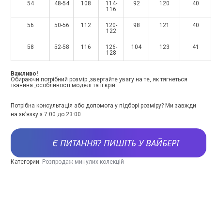
54
48-54
108
114-
92
120
40
116
56
50-56
112
120-
98
121
40
122
58
52-58
116
126-
104
123
41
128
Важливо!
Обираючи потрібний розмір ,звертайте увагу на те, як тягнеться
тканина ,особливості моделі та її крій
Потрібна консультація або допомога у підборі розміру? Ми завжди
на зв’язку з 7:00 до 23:00.
Є ПИТАННЯ? ПИШІТЬ У ВАЙБЕРІ
Категории:
Розпродаж минулих колекцій