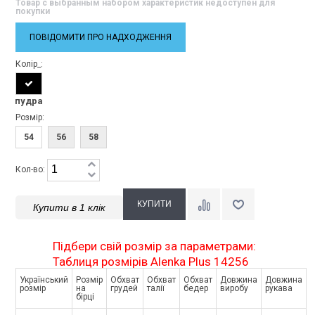
Товар с выбранным набором характеристик недоступен для
покупки
ПОВІДОМИТИ ПРО НАДХОДЖЕННЯ
Колір_:
пудра
Розмір:
54
56
58
Кол-во:
Купити в 1 клік
Підбери свій розмір за параметрами:
Таблиця розмірів Alenka Plus 14256
Український
Розмір
Обхват
Обхват
Обхват
Довжина
Довжина
розмір
на
грудей
талії
бедер
виробу
рукава
бірці