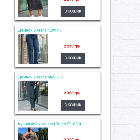
Джинси VJeans F2097-3
2 210 грн.
Джинси VJeans M6506-3
2 350 грн.
Купальний комплект Teres FS162BH