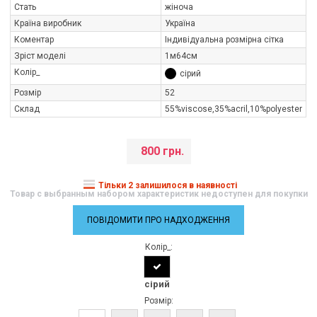
Стать
жіноча
Країна виробник
Україна
Коментар
Індивідуальна розмірна сітка
Зріст моделі
1м64см
Колір_
сірий
Розмір
52
Склад
55%viscose,35%aсril,10%polуester
800 грн.
Тільки 2 залишилося в наявності
Товар с выбранным набором характеристик недоступен для покупки
ПОВІДОМИТИ ПРО НАДХОДЖЕННЯ
Колір_:
сірий
Розмір: