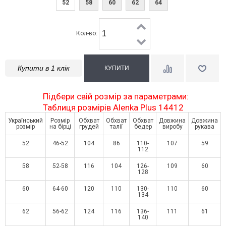
52
58
60
62
64
Кол-во:
Купити в 1 клік
Підбери свій розмір за параметрами:
Таблиця розмірів Alenka Plus 14412
Український
Розмір
Обхват
Обхват
Обхват
Довжина
Довжина
розмір
на бірці
грудей
талії
бедер
виробу
рукава
52
46-52
104
86
110-
107
59
112
58
52-58
116
104
126-
109
60
128
60
64-60
120
110
130-
110
60
134
62
56-62
124
116
136-
111
61
140