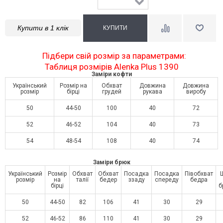
Купити в 1 клік
Підбери свій розмір за параметрами:
Таблиця розмірів Alenka Plus 1390
Заміри кофти
Український
Розмір на
Обхват
Довжина
Довжина
розмір
бірці
грудей
рукава
виробу
50
44-50
100
40
72
52
46-52
104
40
73
54
48-54
108
40
74
Заміри брюк
Український
Розмір
Обхват
Обхват
Посадка
Посадка
Півобхват
розмір
на
талії
бедер
ззаду
спереду
бедра
бірці
б
50
44-50
82
106
41
30
29
52
46-52
86
110
41
30
29