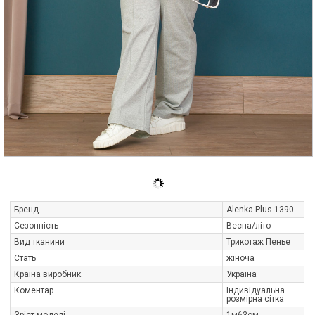
Бренд
Alenka Plus 1390
Сезонність
Весна/літо
Вид тканини
Трикотаж Пенье
Стать
жіноча
Країна виробник
Україна
Коментар
Індивідуальна
розмірна сітка
Зріст моделі
1м63см