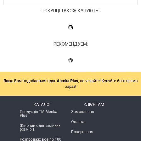
ПОКУПЦІ ТАКОЖ КУПУЮТЬ:
РЕКОМЕНДУЕМ:
Якщо Вам подобається одяг
Alenka Plus
, не чекайте! Купуйте його прямо
зараз!
КАТАЛОГ
КЛІЄНТАМ
Продукція ТМ Alenka
Замовлення
Plus
Оплата
Жіночий одяг великих
розмірів
Повернення
Розпродаж: все по 100