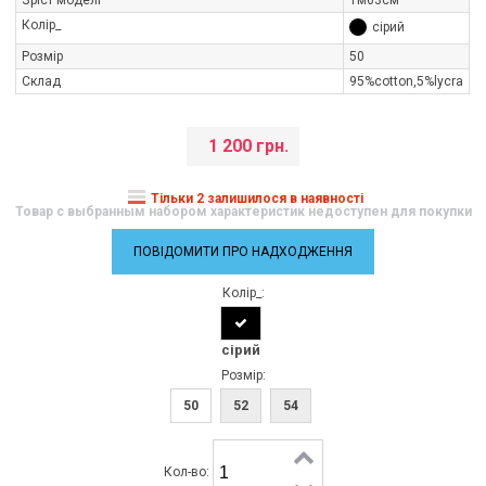
Колір_
сірий
Розмір
50
Склад
95%cotton,5%lycra
1 200 грн.
Тільки 2 залишилося в наявності
Товар с выбранным набором характеристик недоступен для покупки
ПОВІДОМИТИ ПРО НАДХОДЖЕННЯ
Колір_:
сірий
Розмір:
50
52
54
Кол-во: