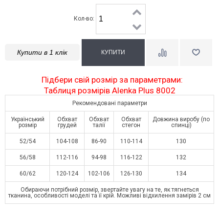
Кол-во:
Купити в 1 клік
Підбери свій розмір за параметрами:
Таблиця розмірів Alenka Plus 8002
Рекомендовані параметри
Український
Обхват
Обхват
Обхват
Довжина виробу (по
розмір
грудей
талії
стегон
спинці)
52/54
104-108
86-90
110-114
130
56/58
112-116
94-98
116-122
132
60/62
120-124
102-106
126-130
134
Обираючи потрібний розмір, звертайте увагу на те, як тягнеться
тканина, особливості моделі та її крій. Можливі відхилення замірів 2 см