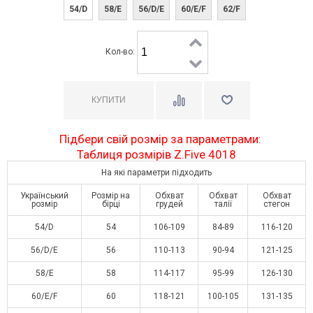
54/D
58/E
56/D/E
60/E/F
62/F
Кол-во:
Підбери свій розмір за параметрами:
Таблиця розмірів Z.Five 4018
На які параметри підходить
Український
Розмір на
Обхват
Обхват
Обхват
розмір
бірці
грудей
талії
стегон
54/D
54
106-109
84-89
116-120
56/D/E
56
110-113
90-94
121-125
58/E
58
114-117
95-99
126-130
60/E/F
60
118-121
100-105
131-135