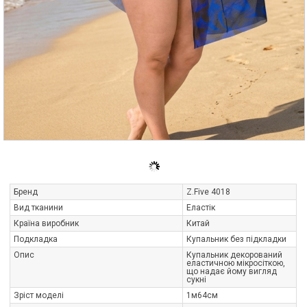
Бренд
Z.Five 4018
Вид тканини
Еластік
Країна виробник
Китай
Подкладка
Купальник без підкладки
Опис
Купальник декорований
еластичною мікросіткою,
що надає йому вигляд
сукні
Зріст моделі
1м64см