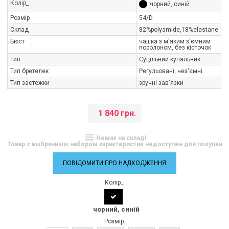
Колір_
чорний, синій
Розмір
54/D
Склад
82%polyamide,18%elastane
Бюст
чашка з м'яким з'ємним
поролоном, без кісточок
Тип
Суцільний купальник
Тип бретелек
Регульовані, нез'ємні
Тип застежки
зручні зав'язки
1 840 грн.
Немає на складі
Товар с выбранным набором характеристик недоступен для покупки
ПОВІДОМИТИ ПРО НАДХОДЖЕННЯ
Колір_:
чорний, синій
Розмір: