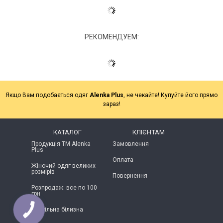
РЕКОМЕНДУЕМ:
Якщо Вам подобається одяг
Alenka Plus
, не чекайте! Купуйте його прямо
зараз!
КАТАЛОГ
КЛІЄНТАМ
Продукція ТМ Alenka
Замовлення
Plus
Оплата
Жіночий одяг великих
розмірів
Повернення
Розпродаж: все по 100
грн
Постільна білизна