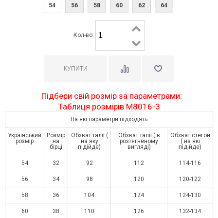
54
56
58
60
62
64
Кол-во:
Підбери свій розмір за параметрами:
Таблиця розмірів М8016-3
На які параметри підходять
Український
Розмір
Обхват талії (
Обхват талії ( в
Обхват стегон
розмір
на
на яку
розтягненому
( на які
бірці
підійде)
вигляді)
підійде)
54
32
92
112
114-116
56
34
98
120
120-122
58
36
104
124
124-130
60
38
110
126
132-134