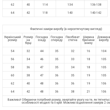
62
40
114
134
136-138
64
42
118
140
140-142
Фактичні заміри виробу (в нерозтягнутому вигляді)
Український
Розмір
Посадка
Посадка
Півобхват
Ширина
Довжин
розмір
на
ззаду
спереду
стегна
брючини
виробу
бірці
внизу
54
32
44
35
32
16
104
56
34
46
35
33
18
105
58
36
47
35
34
18
105
60
38
47
36
35
19
105
62
40
48
36
36
19
106
64
42
48
36
38
21
106
Важливо! Обираючи потрібний розмір, звертайте увагу на те, як тягнетьс
особливості моделі та її крій. Можливі відхилення замірів 2 с