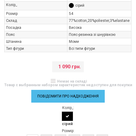
Колір_
сірий
Розмір
54
Склад
77%cotton,20%poliester,3%elastane
Посадка
Висока
Пояс
Пояс-резинка зі шнурівкою
Штанина
Моми
Тип фігури
Всі типи фігури
1 090 грн.
Немає на складі
Товар с выбранным набором характеристик недоступен для покупки
ПОВІДОМИТИ ПРО НАДХОДЖЕННЯ
Колір_:
сірий
Розмір: