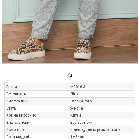
Бренд
М8016-3
Сезонність
Літо
Вид тканини
Стрейч-котон
Стать
жіноча
Країна виробник
Китай
Вид застібки
Без застібки
Коментар
Індивідуальна розмірна сітка
Зріст моделі
1м64см