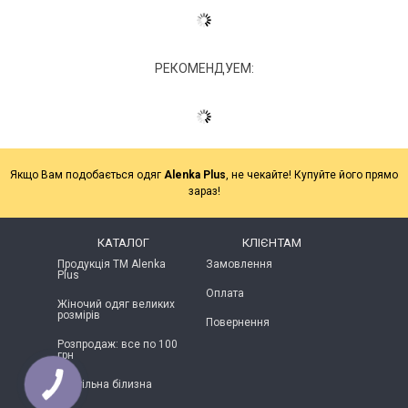
РЕКОМЕНДУЕМ:
Якщо Вам подобається одяг
Alenka Plus
, не чекайте! Купуйте його прямо
зараз!
КАТАЛОГ
КЛІЄНТАМ
Продукція ТМ Alenka
Замовлення
Plus
Оплата
Жіночий одяг великих
розмірів
Повернення
Розпродаж: все по 100
грн
Постільна білизна