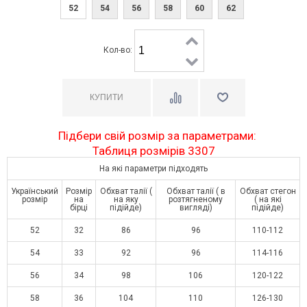
52
54
56
58
60
62
Кол-во:
Підбери свій розмір за параметрами:
Таблиця розмірів 3307
На які параметри підходять
Український
Розмір
Обхват талії (
Обхват талії ( в
Обхват стегон
розмір
на
на яку
розтягненому
( на які
бірці
підійде)
вигляді)
підійде)
52
32
86
96
110-112
54
33
92
96
114-116
56
34
98
106
120-122
58
36
104
110
126-130