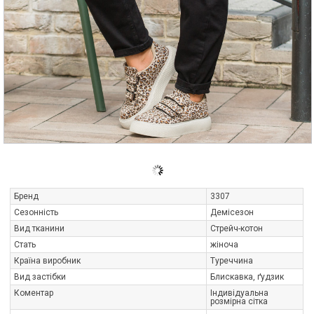
Бренд
3307
Сезонність
Демісезон
Вид тканини
Стрейч-котон
Стать
жіноча
Країна виробник
Туреччина
Вид застібки
Блискавка, ґудзик
Коментар
Індивідуальна
розмірна сітка