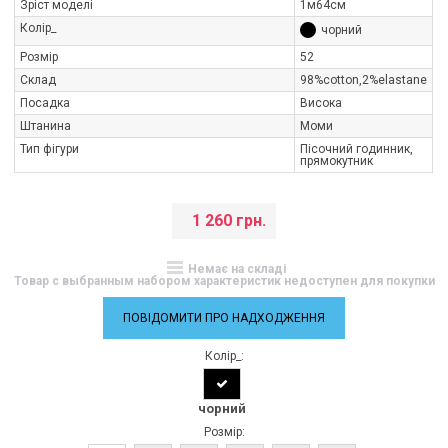
Зріст моделі
1м64см
Колір_
чорний
Розмір
52
Склад
98%cotton,2%elastane
Посадка
Висока
Штанина
Моми
Тип фігури
Пісочний годинник,
прямокутник
1 260 грн.
Немає на складі
Товар с выбранным набором характеристик недоступен для покупки
ПОВІДОМИТИ ПРО НАДХОДЖЕННЯ
Колір_:
чорний
Розмір: