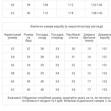
60
38
108
112
132-136
62
40
110
118
138-142
Фактичні заміри виробу (в нерозтягнутому вигляді)
Український
Розмір
Посадка
Посадка
Півобхват
Ширина
Довжин
розмір
на
ззаду
спереду
стегна
брючини
виробу
бірці
внизу
52
32
38
33
30
15
101
54
33
38
33
31
16
101
56
34
39
33
32
16
101
58
36
39
34
32
16
102
60
38
40
34
33
17
102
62
40
40
34
34
17
102
Важливо! Обираючи потрібний розмір, звертайте увагу на те, як тягнетьс
особливості моделі та її крій. Можливі відхилення замірів 2 с