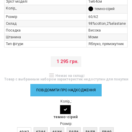
Зріст моделі
1м64см
Колір_
темно-сірий
Розмір
60/62
Склад
98%cotton,2%elastane
Посадка
Висока
Штанина
Моми
Тип фігури
Яблуко, прямокутник
1 295 грн.
Немає на складі
Товар с выбранным набором характеристик недоступен для покупки
ПОВІДОМИТИ ПРО НАДХОДЖЕННЯ
Колір_:
темно-сірий
Розмір:
60/62
62/64
64/66
54/56
56/58
58/60