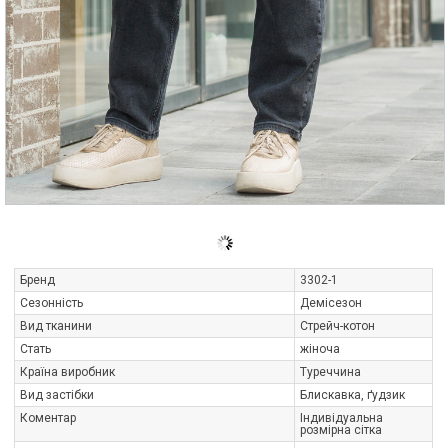
Бренд
3302-1
Сезонність
Демісезон
Вид тканини
Стрейч-котон
Стать
жіноча
Країна виробник
Туреччина
Вид застібки
Блискавка, ґудзик
Коментар
Індивідуальна
розмірна сітка