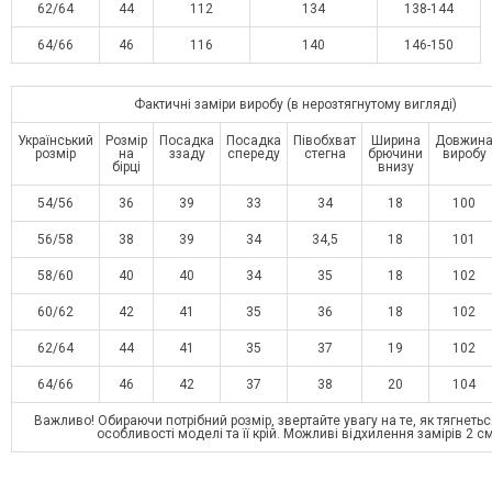
62/64
44
112
134
138-144
64/66
46
116
140
146-150
Фактичні заміри виробу (в нерозтягнутому вигляді)
Український
Розмір
Посадка
Посадка
Півобхват
Ширина
Довжин
розмір
на
ззаду
спереду
стегна
брючини
виробу
бірці
внизу
54/56
36
39
33
34
18
100
56/58
38
39
34
34,5
18
101
58/60
40
40
34
35
18
102
60/62
42
41
35
36
18
102
62/64
44
41
35
37
19
102
64/66
46
42
37
38
20
104
Важливо! Обираючи потрібний розмір, звертайте увагу на те, як тягнетьс
особливості моделі та її крій. Можливі відхилення замірів 2 с