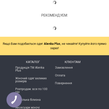
РЕКОМЕНДУЕМ:
Якщо Вам подобається одяг
Alenka Plus
, не чекайте! Купуйте його прямо
зараз!
КАТАЛОГ
КЛІЄНТАМ
Продукція ТМ Alenka
Замовлення
Plus
Оплата
Жіночий одяг великих
розмірів
Повернення
Розпродаж: все по 100
грн
Постільна білизна
Аксесуари жіночі