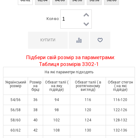
Кол-во:
Підбери свій розмір за параметрами:
Таблиця розмірів 3302-1
На які параметри підходять
Український
Розмір
Обхват талії (
Обхват талії ( в
Обхват стегон
розмір
на
на яку
розтягненому
( на які
бірці
підійде)
вигляді)
підійде)
54/56
36
94
116
116-120
56/58
38
98
120
122-126
58/60
40
102
124
128-132
60/62
42
108
130
132-136