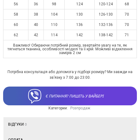
56
36
98
124
120-124
68
58
38
104
130
126-130
70
60
40
110
136
132-136
70
62
42
114
142
138-142
71
Важливо! Обираючи потрібний розмір, звертайте увагу на те, як
тягнеться тканина, особливості моделі та її крій. Можливі відхилення
замірів 2 см
Потрібна консультація або допомога у підборі розміру? Ми завжди на
зв’язку з 7:00 до 23:00.
Є ПИТАННЯ? ПИШІТЬ У ВАЙБЕРІ
Категории:
Розпродаж
ВІДГУКИ
0
ОПЛАТА