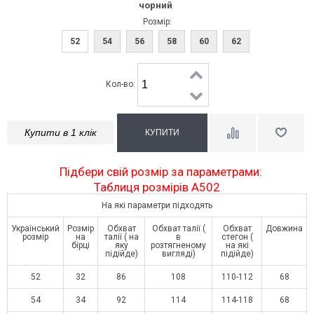
чорний
Розмір:
52
54
56
58
60
62
Кол-во:
Купити в 1 клік
Підбери свій розмір за параметрами:
Таблиця розмірів A502
На які параметри підходять
Український
Розмір
Обхват
Обхват талії (
Обхват
Довжина
розмір
на
талії ( на
в
стегон (
бірці
яку
розтягненому
на які
підійде)
вигляді)
підійде)
52
32
86
108
110-112
68
54
34
92
114
114-118
68