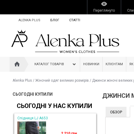
Переглянуто
Спи
ALENKA PLUS
БЛОГ
СТАТТІ
КАТАЛОГ ТОВАРІВ
НОВИНКИ
КЛІЄНТАМ
ЯК
Alenka Plus
/
Жіночий одяг великих розмірів
/
Джинси жіночі великих 
СЬОГОДНІ КУПИЛИ
ДЖИНСИ M
СЬОГОДНІ У НАС КУПИЛИ
ОБЗОР
Спідниця LJ A653
2 210 грн.