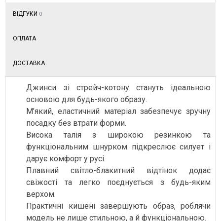
ОБЗОР
ВІДГУКИ
0
ОПЛАТА
ДОСТАВКА
Джинси зі стрейч-котону стануть ідеальною
основою для будь-якого образу.
М’який, еластичний матеріал забезпечує зручну
посадку без втрати форми.
Висока талія з широкою резинкою та
функціональним шнурком підкреслює силует і
дарує комфорт у русі.
Плавний світло-блакитний відтінок додає
свіжості та легко поєднується з будь-яким
верхом.
Практичні кишені завершують образ, роблячи
модель не лише стильною, а й функціональною.