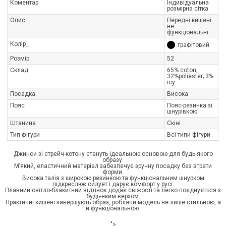
Коментар
Індивідуальна
розмірна сітка
Опис
Передні кишені
не
функціональні
Колір_
графітовий
Розмір
52
Склад
65% coton;
32%poliester; 3%
icy
Посадка
Висока
Пояс
Пояс-резинка зі
шнурівкою
Штанина
Скіні
Тип фігури
Всі типи фігури
Джинси зі стрейч-котону стануть ідеальною основою для будь-якого
образу.
М’який, еластичний матеріал забезпечує зручну посадку без втрати
форми.
Висока талія з широкою резинкою та функціональним шнурком
підкреслює силует і дарує комфорт у русі.
Плавний світло-блакитний відтінок додає свіжості та легко поєднується з
будь-яким верхом.
Практичні кишені завершують образ, роблячи модель не лише стильною, а
й функціональною.
">