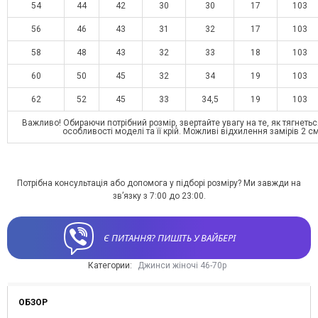
54
44
42
30
30
17
103
56
46
43
31
32
17
103
58
48
43
32
33
18
103
60
50
45
32
34
19
103
62
52
45
33
34,5
19
103
Важливо! Обираючи потрібний розмір, звертайте увагу на те, як тягнетьс
особливості моделі та її крій. Можливі відхилення замірів 2 с
Потрібна консультація або допомога у підборі розміру? Ми завжди на
зв’язку з 7:00 до 23:00.
Є ПИТАННЯ? ПИШІТЬ У ВАЙБЕРІ
Категории:
Джинси жіночі 46-70р
ОБЗОР