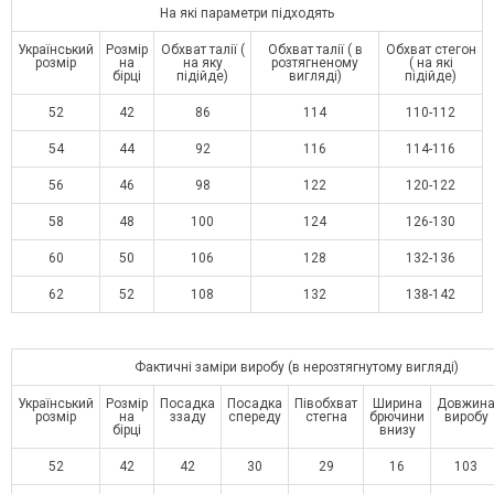
На які параметри підходять
Український
Розмір
Обхват талії (
Обхват талії ( в
Обхват стегон
розмір
на
на яку
розтягненому
( на які
бірці
підійде)
вигляді)
підійде)
52
42
86
114
110-112
54
44
92
116
114-116
56
46
98
122
120-122
58
48
100
124
126-130
60
50
106
128
132-136
62
52
108
132
138-142
Фактичні заміри виробу (в нерозтягнутому вигляді)
Український
Розмір
Посадка
Посадка
Півобхват
Ширина
Довжин
розмір
на
ззаду
спереду
стегна
брючини
виробу
бірці
внизу
52
42
42
30
29
16
103