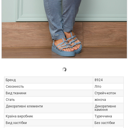
Бренд
8924
Сезонність
Літо
Вид тканини
Стрейч-котон
Стать
жіноча
Декоративні елементи
Декоративне
каміння
Країна виробник
Туреччина
Вид застібки
Без застібки