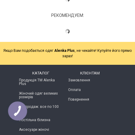
РЕКОМЕНДУЕМ:
Якщо Вам подобається одяг
Alenka Plus
, не чекайте! Купуйте його прямо
зараз!
КАТАЛОГ
КЛІЄНТАМ
Продукція ТМ Alenka
Замовлення
Plus
Оплата
Жіночий одяг великих
розмірів
Повернення
Розпродаж: все по 100
грн
Постільна білизна
Аксесуари жіночі