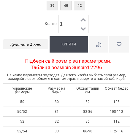
39
40
42
Кол-во:
Купити в 1 клік
Підбери свій розмір за параметрами:
Таблиця розмірів Sunbird 2296
На какие параметры подходят. Для того, чтобы выбрать свой размер,
замеряйте свои объемы в сантиметрах и сверьте с нашей таблицей
Украинские
Размер на
Обхват талии
Обхват бедер
размеры
бирке
см
50
30
82
108
50/52
31
82-86
108-112
52
32
86
112
52/54
33
86-90
112-116