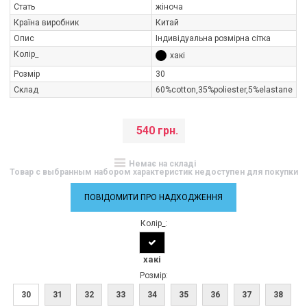
Стать
жіноча
Країна виробник
Китай
Опис
Індивідуальна розмірна сітка
Колір_
хакі
Розмір
30
Склад
60%cotton,35%poliester,5%elastane
540 грн.
Немає на складі
Товар с выбранным набором характеристик недоступен для покупки
ПОВІДОМИТИ ПРО НАДХОДЖЕННЯ
Колір_:
хакі
Розмір:
30
31
32
33
34
35
36
37
38