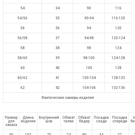
54
34
90
116
54/56
35
90-94
116-120
56
36
94
120
56/58
37
94-98
120-124
58
38
98
124
58/60
39
98-100
124-128
60
40
100
128
60/62
41
100-104
128-132
62
42
104-106
132-136
Фактические замеры изделия
Размер
Длина
Внутренний
Обхват
Обхват
Посадка
Посадка
п
для
изделия
шов
талии
бедер
сзади
спереди
бе
заказа
30
102
75
74
90
34
27