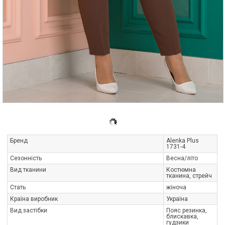
Бренд
Alenka Plus
1731-4
Сезонність
Весна/літо
Вид тканини
Костюмна
тканина, стрейч
Стать
жіноча
Країна виробник
Україна
Вид застібки
Пояс резинка,
блискавка,
гудзики