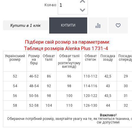
Кол-во:
Купити в 1 клік
Підбери свій розмір за параметрами:
Таблиця розмірів Alenka Plus 1731-4
Український
Розмір
Обхват
Обхват талії
Обхват
Посадка
Посадк
розмір
на
талії
(в
стегон
ззаду
сперед
бірці
розтягнутому
вигляді)
52
46‑52
86
96
110‑112
42,5
29
54
48‑54
92
98
114‑116
43
30
56
50‑56
98
100
120‑122
43,5
31
58
52‑58
104
110
126‑130
44
32
Важливо!
Обираючи потрібний розмір, звертайте увагу на те, як тягнеться тканина, о
см допустимі