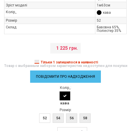
Зріст моделі
1м63см
Колір_
кава
Розмір
52
Склад
Бавовна 65%,
Поліестер 35%
1 225 грн.
Тільки 1 залишилося в наявності
Товар с выбранным набором характеристик недоступен для покупки
ПОВІДОМИТИ ПРО НАДХОДЖЕННЯ
Колір_:
кава
Розмір:
52
54
56
58