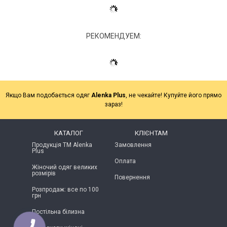
РЕКОМЕНДУЕМ:
Якщо Вам подобається одяг
Alenka Plus
, не чекайте! Купуйте його прямо
зараз!
КАТАЛОГ
КЛІЄНТАМ
Продукція ТМ Alenka
Замовлення
Plus
Оплата
Жіночий одяг великих
розмірів
Повернення
Розпродаж: все по 100
грн
Постільна білизна