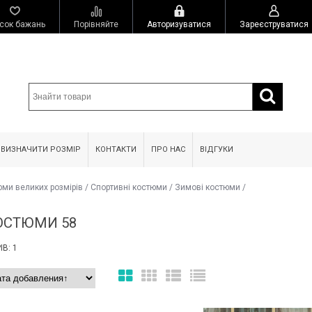
сок бажань
Порівняйте
Авторизуватися
Зареєструватися
 ВИЗНАЧИТИ РОЗМІР
КОНТАКТИ
ПРО НАС
ВІДГУКИ
юми великих розмірів
/
Спортивні костюми
/
Зимові костюми
/
ОСТЮМИ 58
В: 1