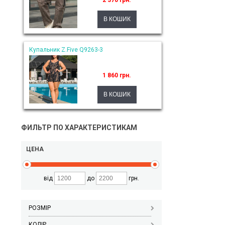
2 370 грн.
Купальник Z.Five Q9263-3
1 860 грн.
ФИЛЬТР ПО ХАРАКТЕРИСТИКАМ
ЦЕНА
від
до
грн.
РОЗМІР
КОЛІР_