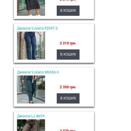
Джинси VJeans F2097-3
2 210 грн.
Джинси VJeans M6506-3
2 350 грн.
Джинси LJ A659