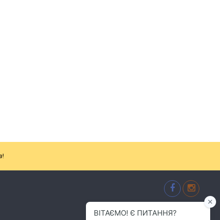
з!
м.Хмельницький
(096) 484-01-01