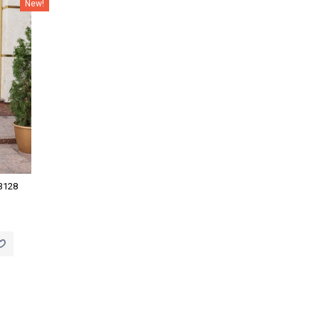
%
New!
3128