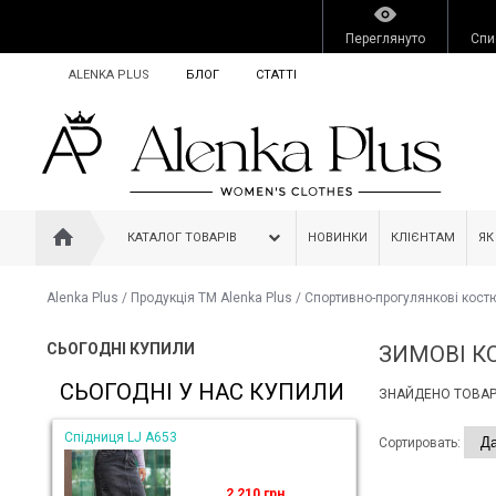
Переглянуто
Спи
ALENKA PLUS
БЛОГ
СТАТТІ
КАТАЛОГ ТОВАРІВ
НОВИНКИ
КЛІЄНТАМ
ЯК
Alenka Plus
/
Продукція ТМ Alenka Plus
/
Спортивно-прогулянкові кост
СЬОГОДНІ КУПИЛИ
ЗИМОВІ К
СЬОГОДНІ У НАС КУПИЛИ
ЗНАЙДЕНО ТОВАРІ
Спідниця LJ A653
Сортировать:
2 210 грн.