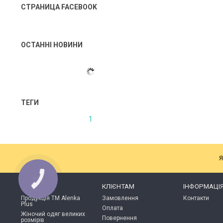
СТРАНИЦА FACEBOOK
ОСТАННІ НОВИНИ
ТЕГИ
1
Я
КНОПКА
ЗВ'ЯЗКУ
КАТАЛОГ
КЛІЄНТАМ
ІНФОРМАЦІ
Продукція ТМ Alenka
Замовлення
Контакти
Plus
Оплата
Жіночий одяг великих
Повернення
розмірів