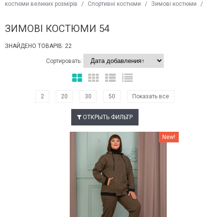
костюми великих розмірів
/
Спортивні костюми
/
Зимові костюми
/
ЗИМОВІ КОСТЮМИ 54
ЗНАЙДЕНО ТОВАРІВ: 22
Сортировать:
2
20
30
50
Показать все
ОТКРЫТЬ ФИЛЬТР
Наклейки Варіант з %
New!