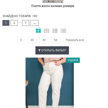
Плаття жіночі великих розмірів
ЗНАЙДЕНО ТОВАРІВ: 182
...
1
2
7
→
2
20
30
50
Показать все
ОТКРЫТЬ ФИЛЬТР
Наклейки Варіант з %
УЦІНКА