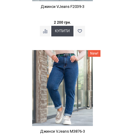
Джинси VJeans F2039-3
2 200 грн.
Наклейки Варіант з %
New!
Джинси VJeans M3876-3