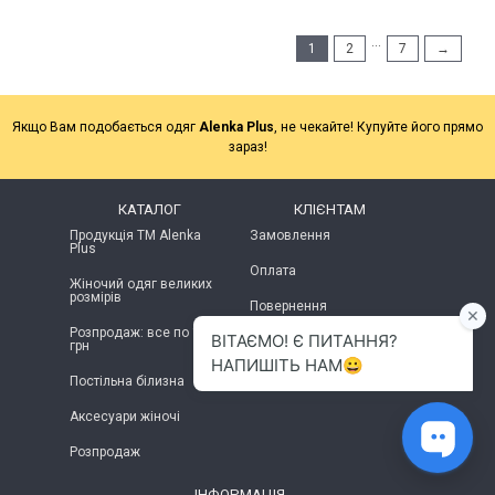
...
1
2
7
→
Якщо Вам подобається одяг
Alenka Plus
, не чекайте! Купуйте його прямо
зараз!
КАТАЛОГ
КЛІЄНТАМ
Продукція ТМ Alenka
Замовлення
Plus
Оплата
Жіночий одяг великих
розмірів
Повернення
Розпродаж: все по 100
грн
Постільна білизна
Аксесуари жіночі
Розпродаж
ІНФОРМАЦІЯ