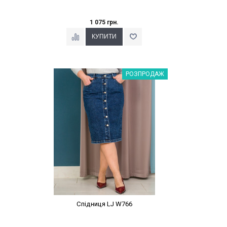
1 075 грн.
Наклейки Варіант з %
РОЗПРОДАЖ
Спідниця LJ W766