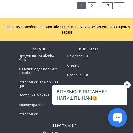
...
1
2
17
→
Якщо Вам подобається одяг
Alenka Plus
, не чекайте! Купуйте його прямо
зараз!
КАТАЛОГ
КЛІЄНТАМ
Продукція ТМ Alenka
Замовлення
Plus
Оплата
Жіночий одяг великих
розмірів
Повернення
Розпродаж: все по 100
грн
Постільна білизна
Аксесуари жіночі
Розпродаж
ІНФОРМАЦІЯ
Контакти