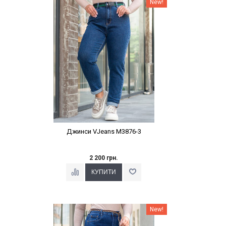
New!
Джинси VJeans M3876-3
2 200 грн.
Наклейки Варіант з %
New!