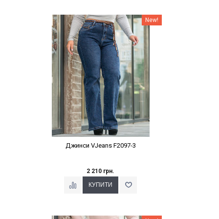
Наклейки Варіант з %
New!
Джинси VJeans F2097-3
2 210 грн.
Наклейки Варіант з %