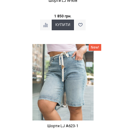
Шорти LJ W938
1 850 грн.
Наклейки Варіант з %
New!
Шорти LJ A623-1