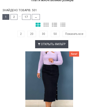
Плаття жіночі великих розмірів
ЗНАЙДЕНО ТОВАРІВ: 501
...
1
2
17
→
2
20
30
50
Показать все
ОТКРЫТЬ ФИЛЬТР
Наклейки Варіант з %
New!