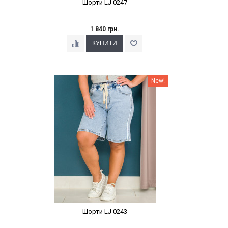
Шорти LJ 0247
1 840 грн.
Наклейки Варіант з %
New!
Шорти LJ 0243