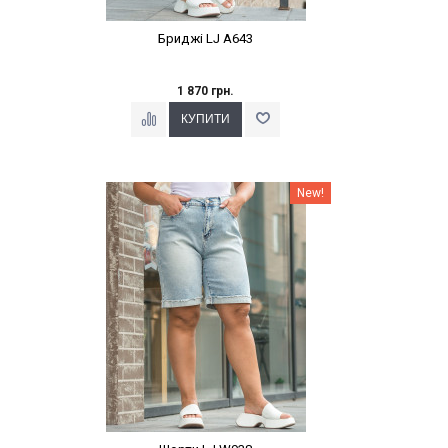
Бриджі LJ A643
1 870 грн.
Наклейки Варіант з %
New!