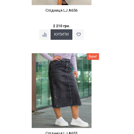
Спідниця LJ A656
2 210 грн.
Наклейки Варіант з %
New!
Спідниця LJ A653