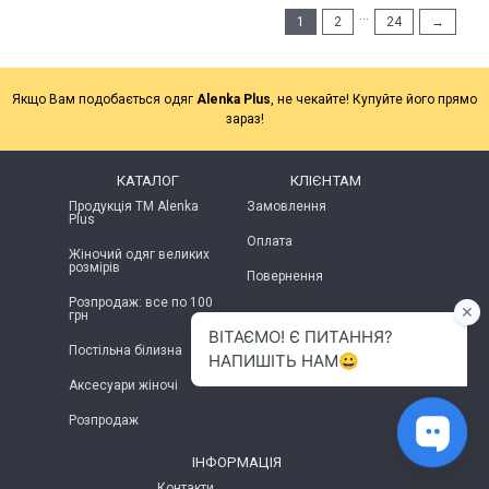
...
1
2
24
→
Якщо Вам подобається одяг
Alenka Plus
, не чекайте! Купуйте його прямо
зараз!
КАТАЛОГ
КЛІЄНТАМ
Продукція ТМ Alenka
Замовлення
Plus
Оплата
Жіночий одяг великих
розмірів
Повернення
Розпродаж: все по 100
грн
Постільна білизна
Аксесуари жіночі
Розпродаж
ІНФОРМАЦІЯ
Контакти