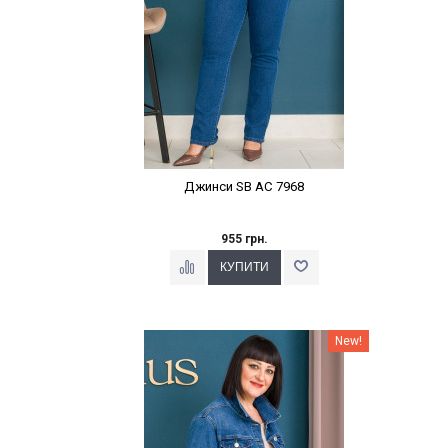
Джинси SB AC 7968
955 грн.
Наклейки Варіант з %
New!