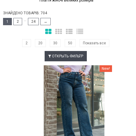
Плаття жіночі великих розмірів
ЗНАЙДЕНО ТОВАРІВ: 704
...
1
2
24
→
2
20
30
50
Показать все
ОТКРЫТЬ ФИЛЬТР
Наклейки Варіант з %
New!