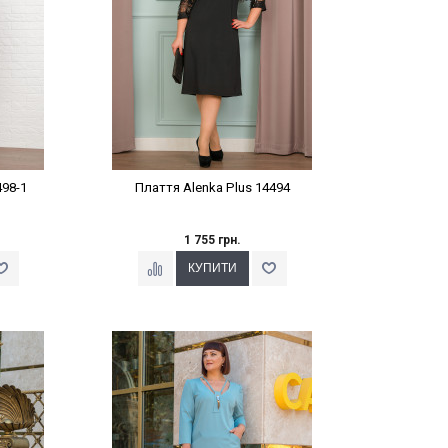
498-1
Плаття Alenka Plus 14494
1 755 грн.
%
Наклейки Варіант з %