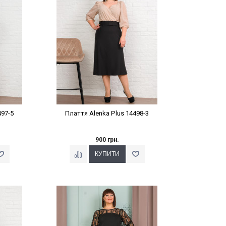
497-5
Плаття Alenka Plus 14498-3
900 грн.
%
Наклейки Варіант з %