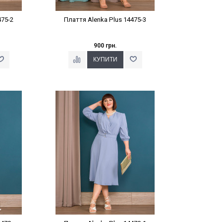
475-2
Плаття Alenka Plus 14475-3
900 грн.
%
Наклейки Варіант з %