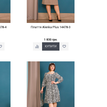
478-4
Плаття Alenka Plus 14478-3
1 830 грн.
%
Наклейки Варіант з %