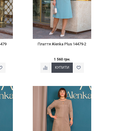
4479
Плаття Alenka Plus 14479-2
1 560 грн.
%
Наклейки Варіант з %