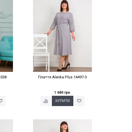
%
Наклейки Варіант з %
4538
Плаття Alenka Plus 14497-3
1 680 грн.
%
Наклейки Варіант з %