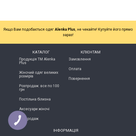
Якщо Вам подобається одяг
Alenka Plus
, не чекайте! Купуйте його прямо
зараз!
КАТАЛОГ
КЛІЄНТАМ
Продукція ТМ Alenka
Замовлення
Plus
Оплата
Жіночий одяг великих
розмірів
Повернення
Розпродаж: все по 100
грн
Постільна білизна
Аксесуари жіночі
Розпродаж
КНОПКА
ЗВ'ЯЗКУ
ІНФОРМАЦІЯ