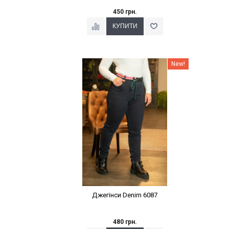
450 грн.
Наклейки Варіант з %
New!
Джегінси Denim 6087
480 грн.