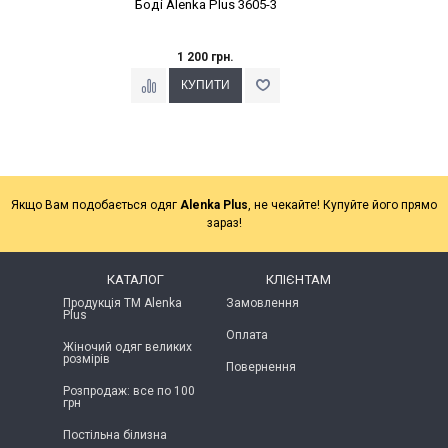
Боді Alenka Plus 3605-3
1 200 грн.
Якщо Вам подобається одяг
Alenka Plus
, не чекайте! Купуйте його прямо
зараз!
КАТАЛОГ
КЛІЄНТАМ
Продукція ТМ Alenka
Замовлення
Plus
Оплата
Жіночий одяг великих
розмірів
Повернення
Розпродаж: все по 100
грн
Постільна білизна