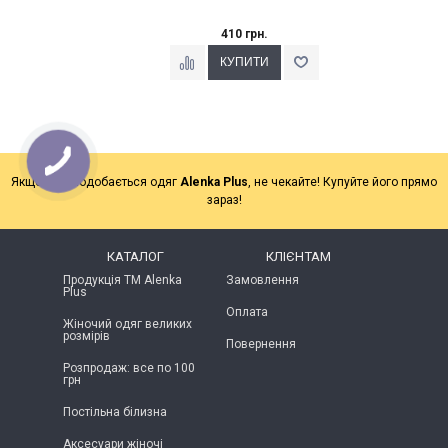
410 грн.
Якщо Вам подобається одяг
Alenka Plus
, не чекайте! Купуйте його прямо
зараз!
КАТАЛОГ
КЛІЄНТАМ
Продукція ТМ Alenka
Замовлення
Plus
Оплата
Жіночий одяг великих
розмірів
Повернення
Розпродаж: все по 100
грн
Постільна білизна
Аксесуари жіночі