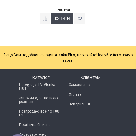
1 760 грн.
Якщо Вам подобається одяг
Alenka Plus
, не чекайте! Купуйте його прямо
зараз!
КАТАЛОГ
КЛІЄНТАМ
Продукція ТМ Alenka
Замовлення
Plus
Оплата
Жіночий одяг великих
розмірів
Повернення
Розпродаж: все по 100
грн
Постільна білизна
Аксесуари жіночі