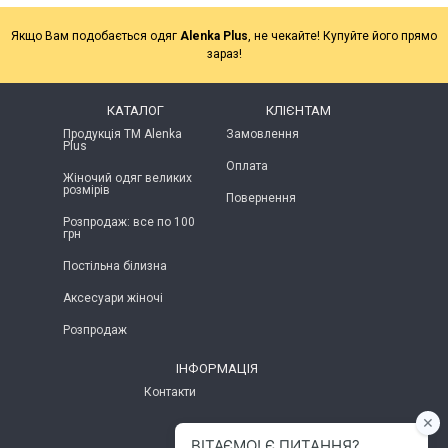
Якщо Вам подобається одяг
Alenka Plus
, не чекайте! Купуйте його прямо
зараз!
КАТАЛОГ
КЛІЄНТАМ
Продукція ТМ Alenka
Замовлення
Plus
Оплата
Жіночий одяг великих
розмірів
Повернення
Розпродаж: все по 100
грн
Постільна білизна
Аксесуари жіночі
Розпродаж
ІНФОРМАЦІЯ
Контакти