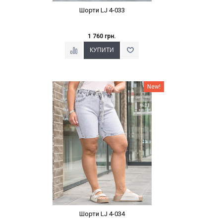
Шорти LJ 4-033
1 760 грн.
Наклейки Варіант з %
New!
Шорти LJ 4-034