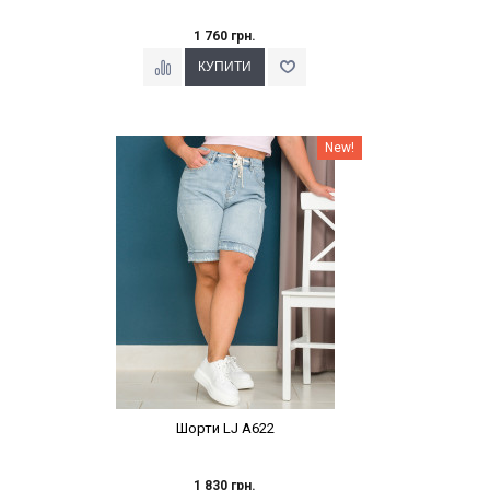
1 760 грн.
Наклейки Варіант з %
New!
Шорти LJ A622
1 830 грн.