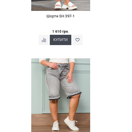
Шорти SH 397-1
1 610 грн.
Наклейки Варіант з %