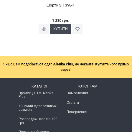
Шорти SH 398-1
1 230 грн.
Якщо Вам подобається одяг
Alenka Plus
, не чекайте! Купуйте його прямо
зараз!
КАТАЛОГ
КЛІЄНТАМ
Продукція ТМ Alenka
Замовлення
Plus
Оплата
Жіночий одяг великих
розмірів
Повернення
Розпродаж: все по 100
грн
Постільна білизна