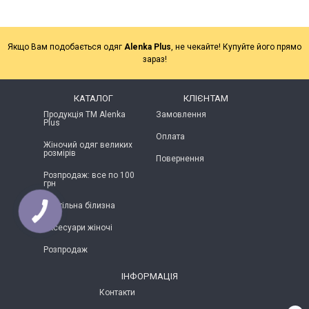
Якщо Вам подобається одяг
Alenka Plus
, не чекайте! Купуйте його прямо
зараз!
КАТАЛОГ
КЛІЄНТАМ
Продукція ТМ Alenka
Замовлення
Plus
Оплата
Жіночий одяг великих
розмірів
Повернення
Розпродаж: все по 100
грн
Постільна білизна
Аксесуари жіночі
Розпродаж
ІНФОРМАЦІЯ
Контакти