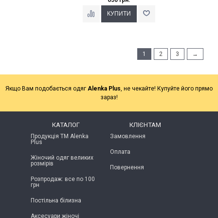
1
2
3
→
Якщо Вам подобається одяг
Alenka Plus
, не чекайте! Купуйте його прямо
зараз!
КАТАЛОГ
КЛІЄНТАМ
Продукція ТМ Alenka
Замовлення
Plus
Оплата
Жіночий одяг великих
розмірів
Повернення
Розпродаж: все по 100
грн
Постільна білизна
Аксесуари жіночі