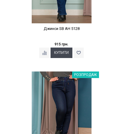
Джинси SB AН 5128
915 грн.
Наклейки Варіант з %
РОЗПРОДАЖ