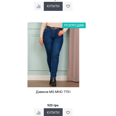
Наклейки Варіант з %
РОЗПРОДАЖ
Джинси MG MНD 7751
920 грн.