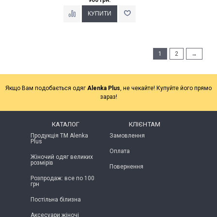
1
2
→
Якщо Вам подобається одяг
Alenka Plus
, не чекайте! Купуйте його прямо
зараз!
КАТАЛОГ
КЛІЄНТАМ
Продукція ТМ Alenka
Замовлення
Plus
Оплата
Жіночий одяг великих
розмірів
Повернення
Розпродаж: все по 100
грн
Постільна білизна
Аксесуари жіночі