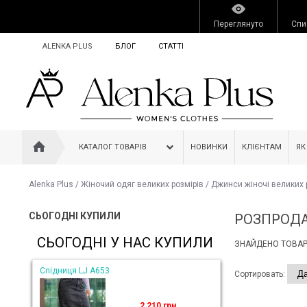
Переглянуто
Спи
ALENKA PLUS
БЛОГ
СТАТТІ
КАТАЛОГ ТОВАРІВ
НОВИНКИ
КЛІЄНТАМ
ЯК
Alenka Plus
/
Жіночий одяг великих розмірів
/
Джинси жіночі великих 
СЬОГОДНІ КУПИЛИ
РОЗПРОДА
СЬОГОДНІ У НАС КУПИЛИ
ЗНАЙДЕНО ТОВАРІ
Спідниця LJ A653
Сортировать:
2 210 грн.