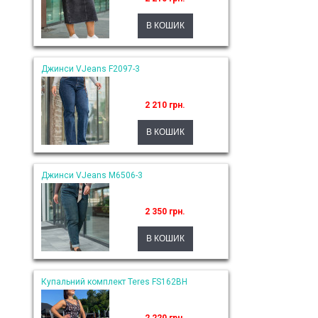
Джинси VJeans F2097-3
2 210 грн.
Джинси VJeans M6506-3
2 350 грн.
Купальний комплект Teres FS162BH