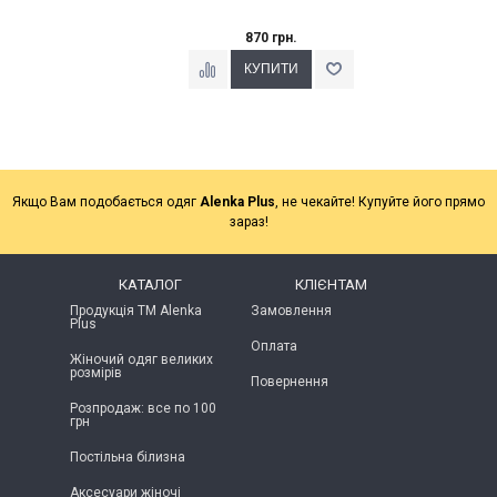
870 грн.
Якщо Вам подобається одяг
Alenka Plus
, не чекайте! Купуйте його прямо
зараз!
КАТАЛОГ
КЛІЄНТАМ
Продукція ТМ Alenka
Замовлення
Plus
Оплата
Жіночий одяг великих
розмірів
Повернення
Розпродаж: все по 100
грн
Постільна білизна
Аксесуари жіночі