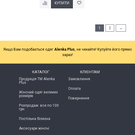
1
2
→
Якщо Вам подобається одяг
Alenka Plus
, не чекайте! Купуйте його прямо
зараз!
КАТАЛОГ
КЛІЄНТАМ
Продукція ТМ Alenka
Замовлення
Plus
Оплата
Жіночий одяг великих
розмірів
Повернення
Розпродаж: все по 100
грн
Постільна білизна
Аксесуари жіночі