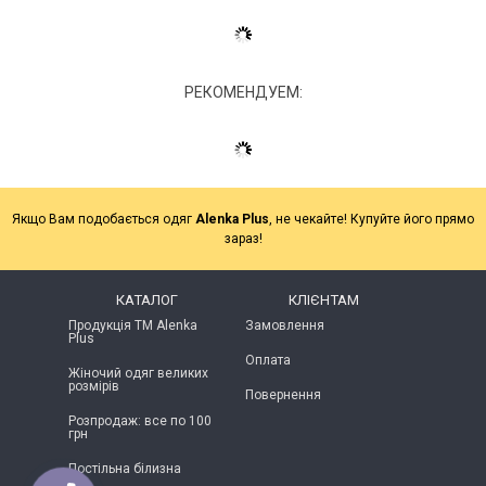
РЕКОМЕНДУЕМ:
Якщо Вам подобається одяг
Alenka Plus
, не чекайте! Купуйте його прямо
зараз!
КАТАЛОГ
КЛІЄНТАМ
Продукція ТМ Alenka
Замовлення
Plus
Оплата
Жіночий одяг великих
розмірів
Повернення
Розпродаж: все по 100
грн
Постільна білизна