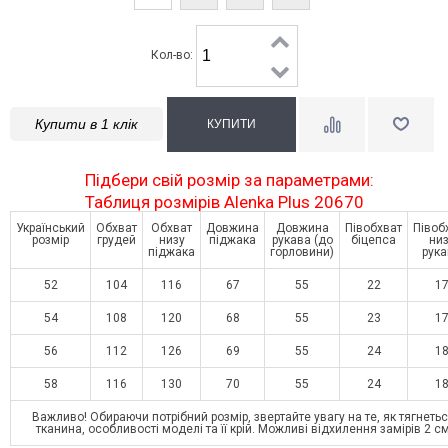
Кол-во:
Купити в 1 клік
Підбери свій розмір за параметрами:
Таблиця розмірів Alenka Plus 20670
Український
Обхват
Обхват
Довжина
Довжина
Півобхват
Півоб
розмір
грудей
низу
піджака
рукава (до
біцепса
низ
піджака
горловини)
рука
52
104
116
67
55
22
1
54
108
120
68
55
23
1
56
112
126
69
55
24
1
58
116
130
70
55
24
1
Важливо! Обираючи потрібний розмір, звертайте увагу на те, як тягнеть
тканина, особливості моделі та її крій. Можливі відхилення замірів 2 с