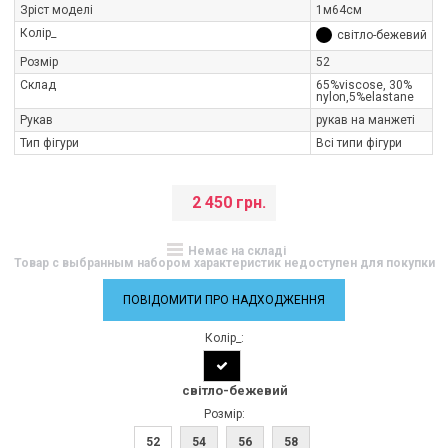
Зріст моделі
1м64см
Колір_
світло-бежевий
Розмір
52
Склад
65%viscose, 30%
nylon,5%elastane
Рукав
рукав на манжеті
Тип фігури
Всі типи фігури
2 450 грн.
Немає на складі
Товар с выбранным набором характеристик недоступен для покупки
ПОВІДОМИТИ ПРО НАДХОДЖЕННЯ
Колір_:
світло-бежевий
Розмір:
52
54
56
58