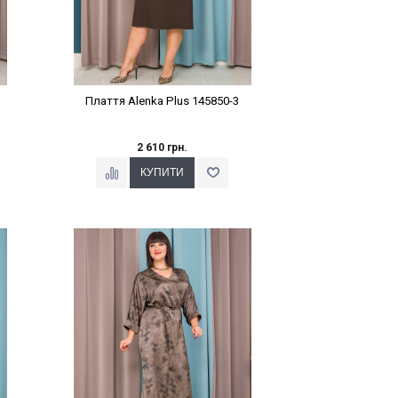
Плаття Alenka Plus 145850-3
2 610 грн.
Наклейки Варіант з %