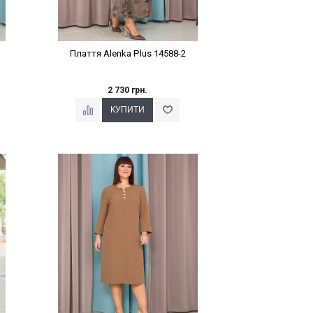
Плаття Alenka Plus 14588-2
2 730 грн.
Наклейки Варіант з %