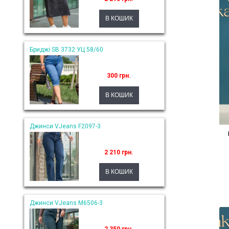
Бриджі SB 3732 УЦ 58/60
300 грн.
Джинси VJeans F2097-3
2 210 грн.
Джинси VJeans M6506-3