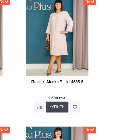
Наклейки Варіант з %
New!
New!
Плаття Alenka Plus 14585-5
2 600 грн.
Наклейки Варіант з %
New!
New!