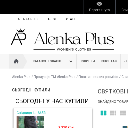
Переглянуто
Спи
ALENKA PLUS
БЛОГ
СТАТТІ
КАТАЛОГ ТОВАРІВ
НОВИНКИ
КЛІЄНТАМ
ЯК
Alenka Plus
/
Продукція ТМ Alenka Plus
/
Плаття великих розмірів
/
Свя
СЬОГОДНІ КУПИЛИ
СВЯТКОВІ
СЬОГОДНІ У НАС КУПИЛИ
ЗНАЙДЕНО ТОВАРІ
Спідниця LJ A653
2 210 грн.