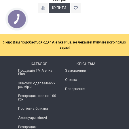
Якщо Вам подобається одяг
Alenka Plus
, не чекайте! Купуйте його прямо
зараз!
КАТАЛОГ
КЛІЄНТАМ
Продукція ТМ Alenka
Замовлення
Plus
Оплата
Жіночий одяг великих
розмірів
Повернення
Розпродаж: все по 100
грн
Постільна білизна
Аксесуари жіночі
Розпродаж