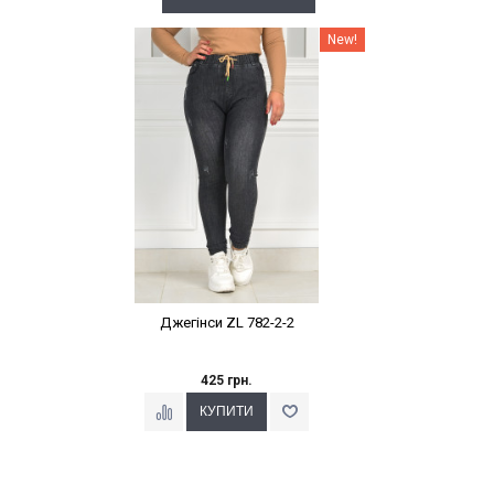
Наклейки Варіант з %
New!
Джегінси ZL 782-2-2
425 грн.