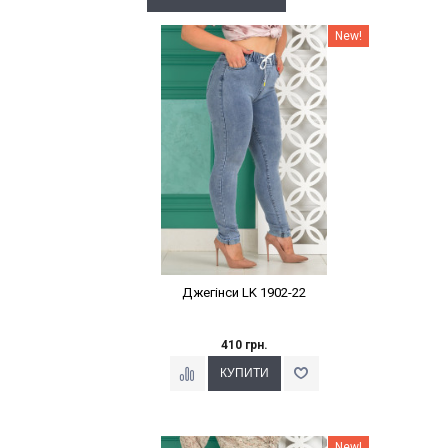
Наклейки Варіант з %
New!
Джегінси LK 1902-22
410 грн.
Наклейки Варіант з %
New!