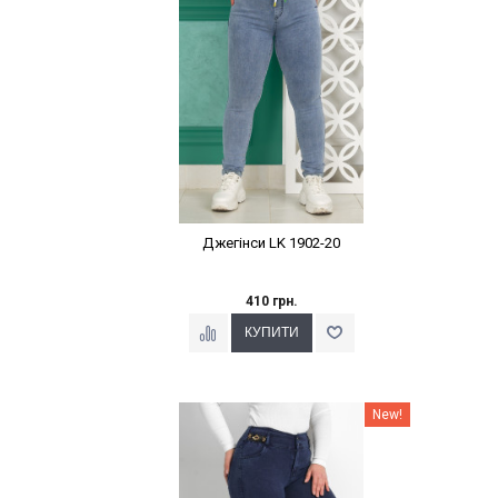
Джегінси LK 1902-20
410 грн.
Наклейки Варіант з %
New!