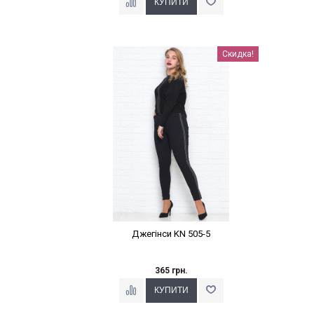
Наклейки Варіант з %
Скидка!
Джегінси KN 505-5
365 грн.