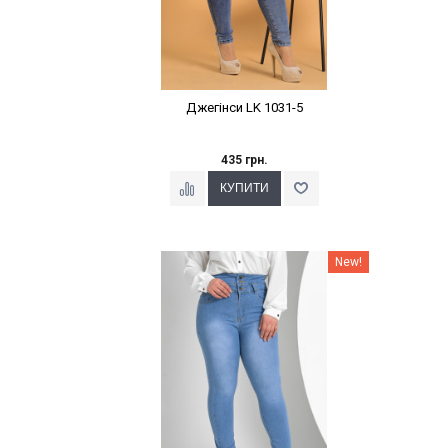
Джегінси LK 1031-5
435 грн.
Наклейки Варіант з %
New!