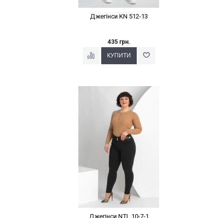
Джегінси KN 512-13
435 грн.
Наклейки Варіант з %
Джегінси NTL 10-7-1