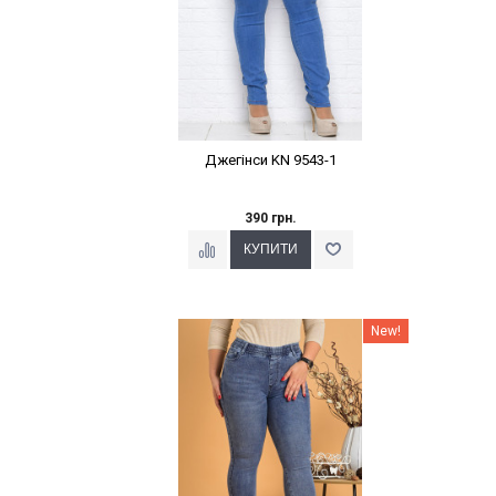
Джегінси KN 9543-1
390 грн.
Наклейки Варіант з %
New!