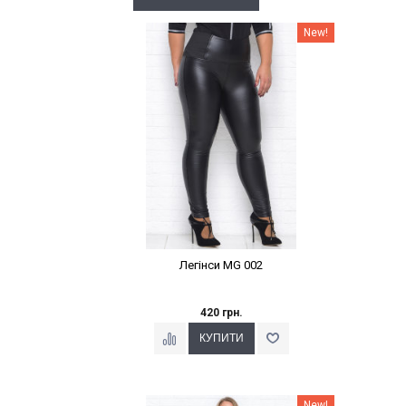
Наклейки Варіант з %
New!
Легінси MG 002
420 грн.
Наклейки Варіант з %
New!