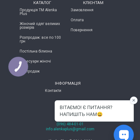
КАТАЛОГ
КЛІЄНТАМ
Продукція ТМ Alenka
Замовлення
Plus
Оплата
Жіночий одяг великих
розмірів
Повернення
Розпродаж: все по 100
грн
Постільна білизна
Аксесуари жіночі
КНОПКА
ЗВ'ЯЗКУ
Розпродаж
ІНФОРМАЦІЯ
Контакти
м.Хмельницький
(096) 484-01-01
info.alenkaplus@gmail.com