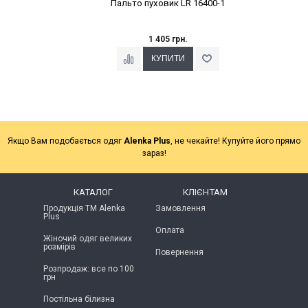
Пальто пуховик LR 16400-1
1 405 грн.
Якщо Вам подобається одяг
Alenka Plus
, не чекайте! Купуйте його прямо
зараз!
КАТАЛОГ
КЛІЄНТАМ
Продукція ТМ Alenka
Замовлення
Plus
Оплата
Жіночий одяг великих
розмірів
Повернення
Розпродаж: все по 100
грн
Постільна білизна