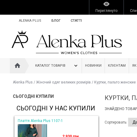
Переглянуто
Спи
ALENKA PLUS
БЛОГ
СТАТТІ
КАТАЛОГ ТОВАРІВ
НОВИНКИ
КЛІЄНТАМ
ЯК
Alenka Plus
/
Жіночий одяг великих розмірів
/
Куртки, пальто женские
СЬОГОДНІ КУПИЛИ
КУРТКИ, 
СЬОГОДНІ У НАС КУПИЛИ
ЗНАЙДЕНО ТОВАРІ
Плаття Alenka Plus 1107-1
Сортировать:
2 930 грн.