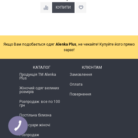
Якщо Вам подобається одяг
Alenka Plus
, не чекайте! Купуйте його прямо
зараз!
КАТАЛОГ
КЛІЄНТАМ
Продукція ТМ Alenka
Замовлення
Plus
Оплата
Жіночий одяг великих
розмірів
Повернення
Розпродаж: все по 100
грн
Постільна білизна
Аксесуари жіночі
КНОПКА
ЗВ'ЯЗКУ
Розпродаж