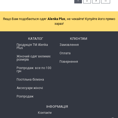
1
2
3
→
Якщо Вам подобається одяг
Alenka Plus
, не чекайте! Купуйте його прямо
зараз!
КАТАЛОГ
КЛІЄНТАМ
Продукція ТМ Alenka
Замовлення
Plus
Оплата
Жіночий одяг великих
розмірів
Повернення
Розпродаж: все по 100
грн
Постільна білизна
Аксесуари жіночі
Розпродаж
ІНФОРМАЦІЯ
Контакти