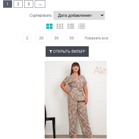
1
2
3
→
Сортировать:
2
20
30
50
Показать все
ОТКРЫТЬ ФИЛЬТР
Наклейки Варіант з %