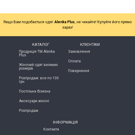
Якщо Вам подобається одяг
Alenka Plus
, не чекайте! Купуйте його прямо
зараз!
КАТАЛОГ
КЛІЄНТАМ
Продукція ТМ Alenka
Замовлення
Plus
Оплата
Жіночий одяг великих
розмірів
Повернення
Розпродаж: все по 100
грн
Постільна білизна
Аксесуари жіночі
Розпродаж
ІНФОРМАЦІЯ
Контакти