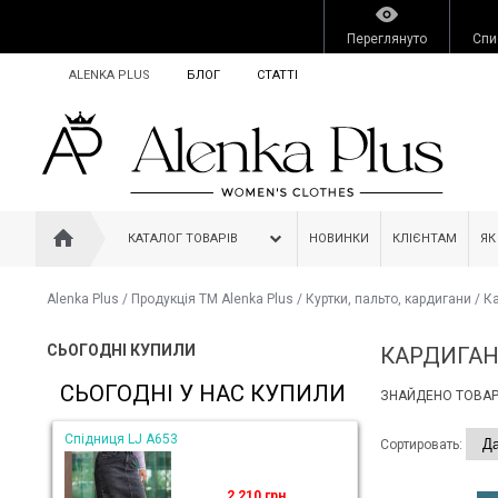
Переглянуто
Спи
ALENKA PLUS
БЛОГ
СТАТТІ
КАТАЛОГ ТОВАРІВ
НОВИНКИ
КЛІЄНТАМ
ЯК
Alenka Plus
/
Продукція ТМ Alenka Plus
/
Куртки, пальто, кардигани
/
К
СЬОГОДНІ КУПИЛИ
КАРДИГАН
СЬОГОДНІ У НАС КУПИЛИ
ЗНАЙДЕНО ТОВАРІ
Спідниця LJ A653
Сортировать:
2 210 грн.