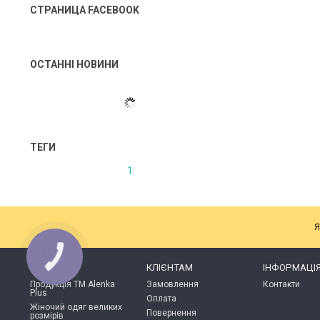
СТРАНИЦА FACEBOOK
ОСТАННІ НОВИНИ
ТЕГИ
1
Я
КНОПКА
ЗВ'ЯЗКУ
КАТАЛОГ
КЛІЄНТАМ
ІНФОРМАЦІ
Продукція ТМ Alenka
Замовлення
Контакти
Plus
Оплата
Жіночий одяг великих
Повернення
розмірів