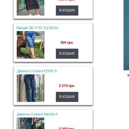
Бриджі SB 3732 УЦ 58/60
300 грн.
Джинси VJeans F2097-3
2 210 грн.
Джинси VJeans M6506-3