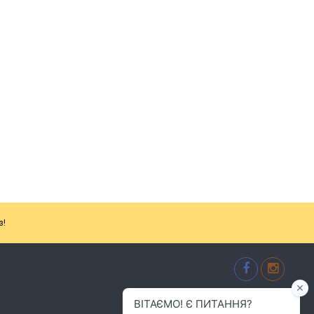
з!
м.Хмельницький
(096) 484-01-01