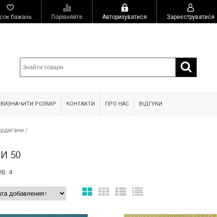
сок бажань
Порівняйте
Авторизуватися
Зареєструватися
 ВИЗНАЧИТИ РОЗМІР
КОНТАКТИ
ПРО НАС
ВІДГУКИ
ардигани
/
И 50
В: 4