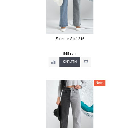
Джинси Selfi 216
545 грн.
Наклейки Варіант з %
New!