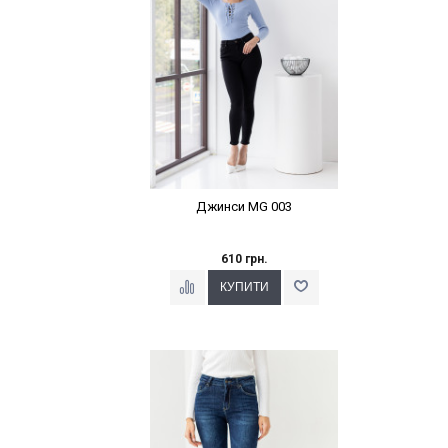
Джинси MG 003
610 грн.
Наклейки Варіант з %