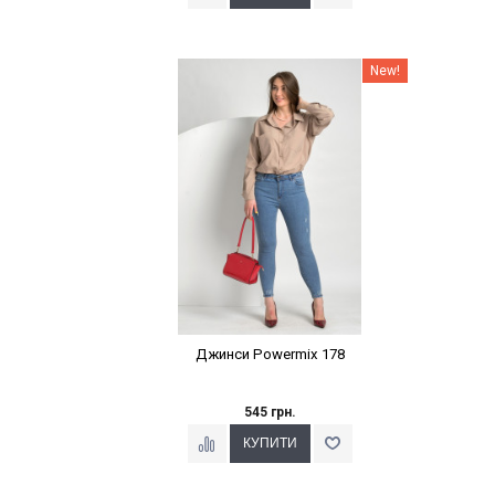
Наклейки Варіант з %
New!
Джинси Powermix 178
545 грн.