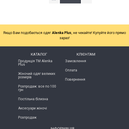
Якщо Вам подобається одяг
Alenka Plus
, не чекайте! Купуйте його прямо
зараз!
КАТАЛОГ
КЛІЄНТАМ
Продукція ТМ Alenka
Замовлення
Plus
Оплата
Жіночий одяг великих
розмірів
Повернення
Розпродаж: все по 100
грн
Постільна білизна
Аксесуари жіночі
Розпродаж
ІНФОРМАЦІЯ