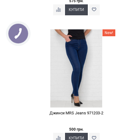
575 грн.
Наклейки Варіант з %
New!
Джинси MRS Jeans 971203-2
500 грн.