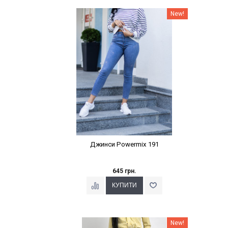
Наклейки Варіант з %
New!
Джинси Powermix 191
645 грн.
Наклейки Варіант з %
New!