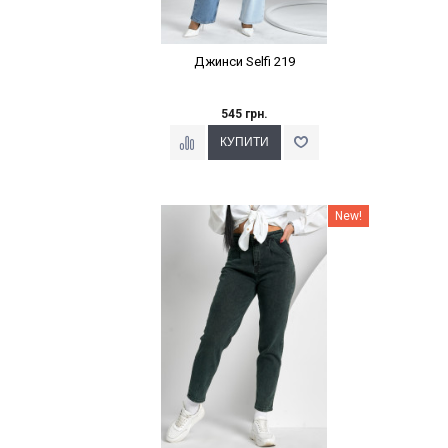
Джинси Selfi 219
545 грн.
Наклейки Варіант з %
New!