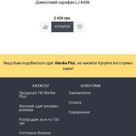
Джинсовий сарафан LJ A456
2 420 грн.
Якщо Вам подобається одяг
Alenka Plus
, не чекайте! Купуйте його прямо
зараз!
КАТАЛОГ
КЛІЄНТАМ
Продукція ТМ Alenka
Замовлення
Plus
Оплата
Жіночий одяг великих
розмірів
Повернення
Розпродаж: все по 100
грн
Постільна білизна