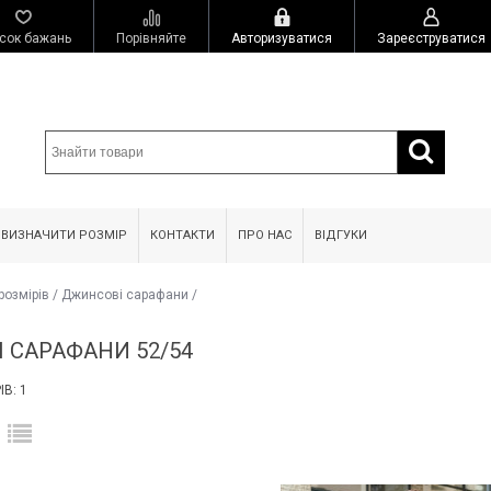
сок бажань
Порівняйте
Авторизуватися
Зареєструватися
 ВИЗНАЧИТИ РОЗМІР
КОНТАКТИ
ПРО НАС
ВІДГУКИ
розмірів
/
Джинсові сарафани
/
 САРАФАНИ 52/54
В: 1