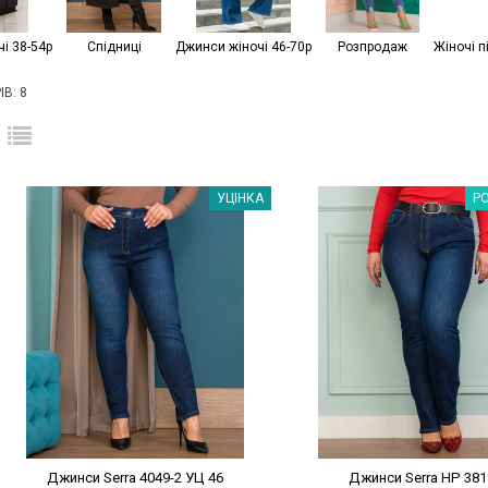
і 38-54р
Спідниці
Джинси жіночі 46-70р
Розпродаж
Жіночі п
В: 8
Наклейки Варіант з %
Наклейки Варіант з 
УЦІНКА
Р
Джинси Serra 4049-2 УЦ 46
Джинси Serra НP 381