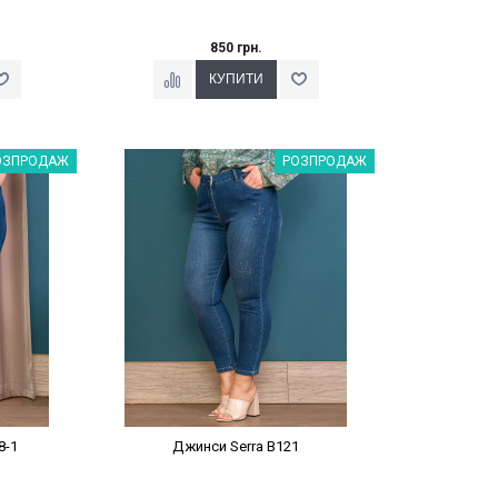
850 грн.
%
Наклейки Варіант з %
ОЗПРОДАЖ
РОЗПРОДАЖ
8-1
Джинси Serra B121