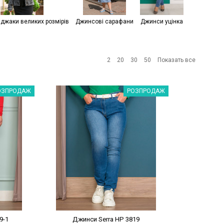
іджаки великих розмірів
Джинсові сарафани
Джинси уцінка
2
20
30
50
Показать все
%
Наклейки Варіант з %
ОЗПРОДАЖ
РОЗПРОДАЖ
9-1
Джинси Serra НP 3819