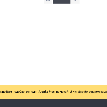
кщо Вам подобається одяг
Alenka Plus
, не чекайте! Купуйте його прямо зара
Я