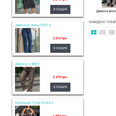
Джинси жіноч
ЗНАЙДЕНО ТОВАРІ
Джинси VJeans F2097-3
2 210 грн.
Джинси LJ A659
2 370 грн.
Купальник Z.Five Q9263-3