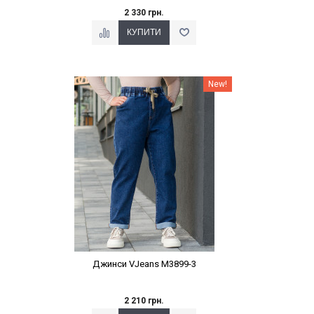
2 330 грн.
Наклейки Варіант з %
New!
Джинси VJeans M3899-3
2 210 грн.