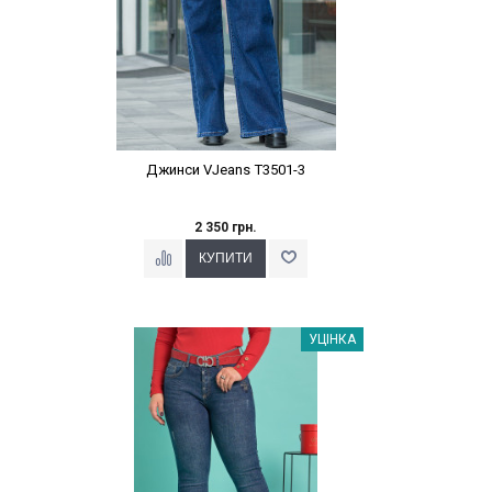
Джинси VJeans T3501-3
2 350 грн.
Наклейки Варіант з %
УЦІНКА