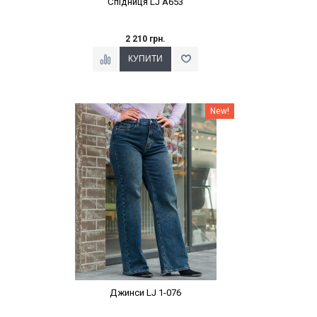
Спідниця LJ A653
2 210 грн.
Наклейки Варіант з %
New!
Джинси LJ 1-076