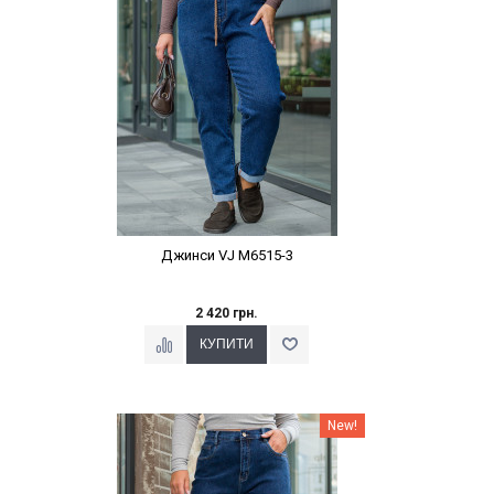
Джинси VJ M6515-3
2 420 грн.
Наклейки Варіант з %
New!