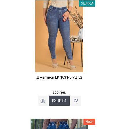
Наклейки Варіант з %
УЦІНКА
Джеггінси LK 1031-5 УЦ 52
300 грн.
Наклейки Варіант з %
New!