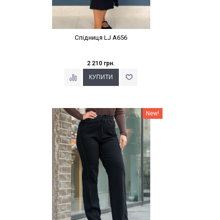
Спідниця LJ A656
2 210 грн.
Наклейки Варіант з %
New!