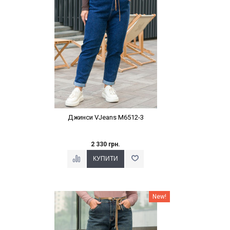
Джинси VJeans M6512-3
2 330 грн.
Наклейки Варіант з %
New!