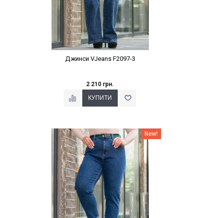
Джинси VJeans F2097-3
2 210 грн.
Наклейки Варіант з %
New!