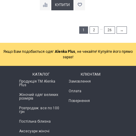
...
1
2
26
→
Якщо Вам подобається одяг
Alenka Plus
, не чекайте! Купуйте його прямо
зараз!
КАТАЛОГ
КЛІЄНТАМ
Продукція ТМ Alenka
Замовлення
Plus
Оплата
Жіночий одяг великих
розмірів
Повернення
Розпродаж: все по 100
грн
Постільна білизна
Аксесуари жіночі