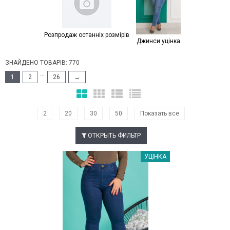
Розпродаж останніх розмірів
Джинси уцінка
ЗНАЙДЕНО ТОВАРІВ: 770
...
1
2
26
→
2
20
30
50
Показать все
ОТКРЫТЬ ФИЛЬТР
Наклейки Варіант з %
УЦІНКА