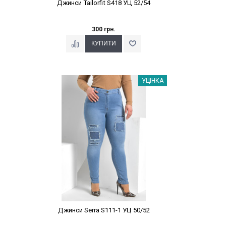
Джинси Tailorfit S418 УЦ 52/54
300 грн.
Наклейки Варіант з %
УЦІНКА
Джинси Serra S111-1 УЦ 50/52