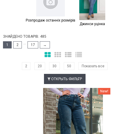
Розпродаж останніх розмірів
Джинси уцінка
ЗНАЙДЕНО ТОВАРІВ: 485
...
1
2
17
→
2
20
30
50
Показать все
ОТКРЫТЬ ФИЛЬТР
Наклейки Варіант з %
New!