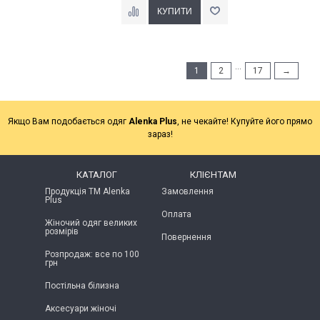
...
1
2
17
→
Якщо Вам подобається одяг
Alenka Plus
, не чекайте! Купуйте його прямо
зараз!
КАТАЛОГ
КЛІЄНТАМ
Продукція ТМ Alenka
Замовлення
Plus
Оплата
Жіночий одяг великих
розмірів
Повернення
Розпродаж: все по 100
грн
Постільна білизна
Аксесуари жіночі